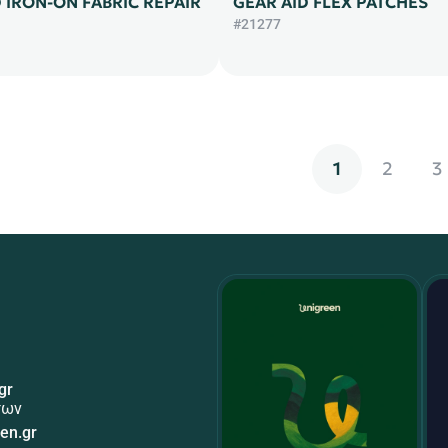
 IRON-ON FABRIC REPAIR
GEAR AID FLEX PATCHES
#21277
1
2
3
gr
των
en.gr