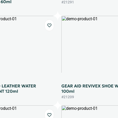
 60ml
#21291
D LEATHER WATER
GEAR AID REVIVEX SHOE 
NT 120ml
100ml
#21209