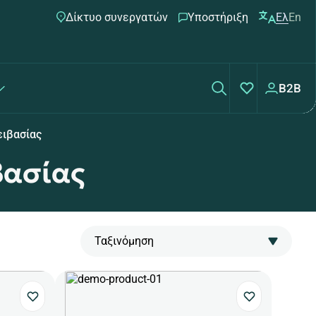
Δίκτυο συνεργατών
Υποστήριξη
Ελ
En
B2B
ειβασίας
βασίας
Ταξινόμηση