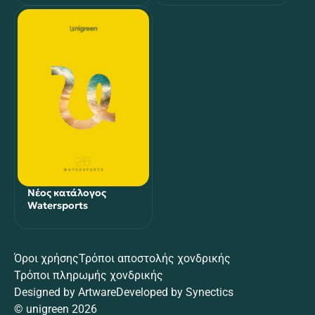
Νέος κατάλογος
Watersports
Όροι χρήσης
Τρόποι αποστολής χονδρικής
Τρόποι πληρωμής χονδρικής
Designed by
Artware
Developed by
Synectics
© unigreen 2026