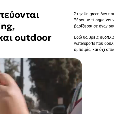
τεύονται
Στην Unigreen δεν πο
Ξέρουμε τί σημαίνει 
ng,
βασίζεσαι σε έναν ρ
και outdoor
Εδώ θα βρεις εξοπλισ
watersports που δουλ
εμπειρία, και όχι απ