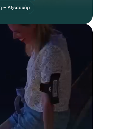
η – Αξεσουάρ