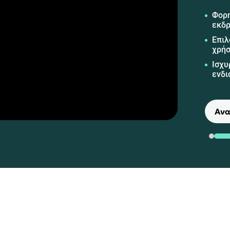
Φορη
εκδ
Επιλ
χρή
Ισχυ
ενδι
Ανα