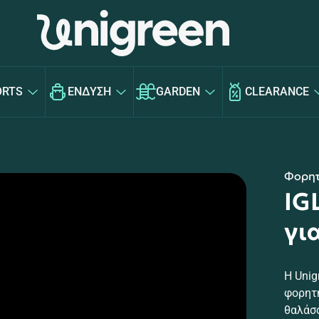
ORTS
ΕΝΔΥΣΗ
GARDEN
CLEARANCE
Φορητ
IG
γι
Η Unig
φορητή
θαλάσσ