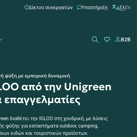
Δίκτυο συνεργατών
Υποστήριξη
Ελ
En
B2B
ή ψύξη με εμπορική δυναμική
LOO από την Unigreen
α επαγγελματίες
reen διαθέτει την IGLOO στη χονδρική, με λύσεις
ς ψύξης για καταστήματα outdoor, camping,
ιων ειδών και τουριστικών προϊόντων.